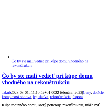
Čo by ste mali vedieť pri kúpe domu vhodného na
rekonštrukciu
Čo by ste mali vedieť pri kúpe domu
vhodného na rekonštrukciu
Jakub
2023-03-01T11:10:52+01:00
22 februára, 2023
|
Ceny
,
dotácie
,
komplexná obnova
,
legislatíva
,
rekonštrukcia
,
úspora
|
Kúpa rodinného domu, ktorý potrebuje rekonštrukciu, môže byť