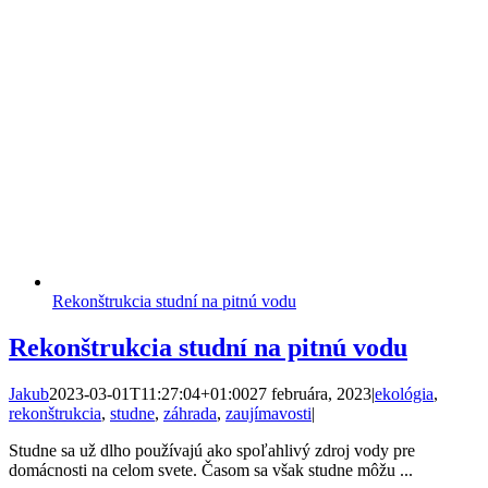
Rekonštrukcia studní na pitnú vodu
Rekonštrukcia studní na pitnú vodu
Jakub
2023-03-01T11:27:04+01:00
27 februára, 2023
|
ekológia
,
rekonštrukcia
,
studne
,
záhrada
,
zaujímavosti
|
Studne sa už dlho používajú ako spoľahlivý zdroj vody pre
domácnosti na celom svete. Časom sa však studne môžu ...