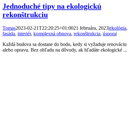
Jednoduché tipy na ekologickú
rekonštrukciu
Tomas
2023-02-21T22:20:25+01:00
21 februára, 2023
|
ekológia
,
fasáda
,
interiér
,
komplexná obnova
,
rekonštrukcia
,
úspora
|
Každá budova sa dostane do bodu, kedy si vyžaduje renováciu
alebo opravu. Bez ohľadu na dôvody, ak hľadáte ekologické ...