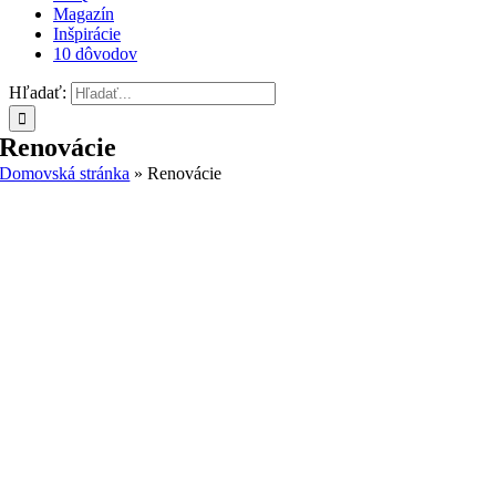
Magazín
Inšpirácie
10 dôvodov
Hľadať:
Renovácie
Domovská stránka
»
Renovácie