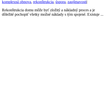
komplexná obnova
,
rekonštrukcia
,
úspora
,
zaujímavosti
|
Rekonštrukcia domu môže byť zložitý a nákladný proces a je
dôležité pochopiť všetky možné náklady s tým spojené. Existuje ...